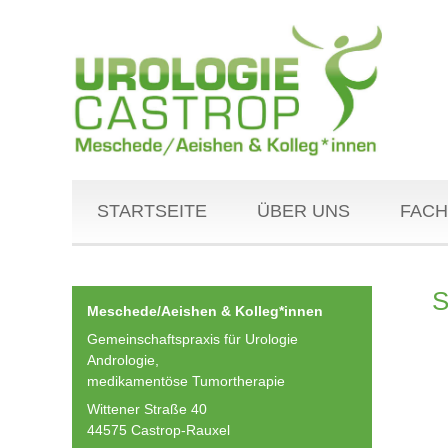
STARTSEITE
ÜBER UNS
FACH
S
Meschede/Aeishen & Kolleg*innen
Gemeinschaftspraxis für Urologie
Andrologie,
medikamentöse Tumortherapie
Wittener Straße 40
44575 Castrop-Rauxel