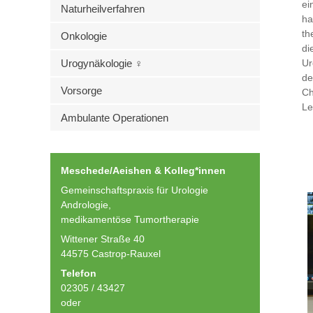
e
Naturheilverfahren
ha
th
Onkologie
di
Urogynäkologie ♀
Ur
de
Vorsorge
Ch
Le
Ambulante Operationen
Meschede/Aeishen & Kolleg*innen
Gemeinschaftspraxis für Urologie
Andrologie,
medikamentöse Tumortherapie
Wittener Straße 40
44575 Castrop-Rauxel
Telefon
02305 / 43427
oder