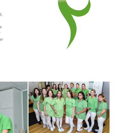
t,
e
r
er