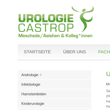
STARTSEITE
ÜBER UNS
FACH
U
Andrologie ♂
Ur
Infektiologie
Si
Harnsteinleiden
(H
ha
Kinderurologie
Ha