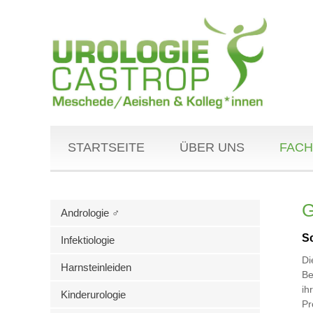
STARTSEITE
ÜBER UNS
FACH
G
Andrologie ♂
S
Infektiologie
Di
Harnsteinleiden
Be
ih
Kinderurologie
Pr