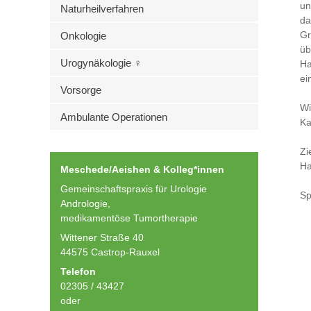
un
Naturheilverfahren
da
Gr
Onkologie
üb
Urogynäkologie ♀
Ha
ei
Vorsorge
Wi
Ambulante Operationen
Ka
Zi
Ha
Meschede/Aeishen & Kolleg*innen
Gemeinschaftspraxis für Urologie
Sp
Andrologie,
medikamentöse Tumortherapie
Wittener Straße 40
44575 Castrop-Rauxel
Telefon
02305 / 43427
oder