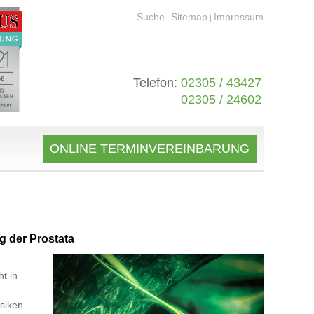
Suche
Sitemap
Impressum
|
|
Telefon:
02305 / 43427
02305 / 24602
ONLINE TERMINVEREINBARUNG
g der Prostata
t in
isiken