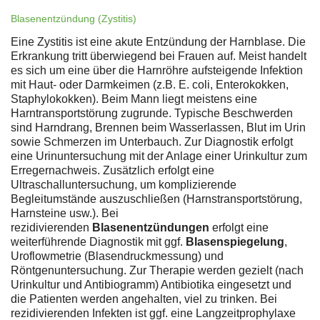
Blasenentzündung (Zystitis)
Eine Zystitis ist eine akute Entzündung der Harnblase. Die
Erkrankung tritt überwiegend bei Frauen auf. Meist handelt
es sich um eine über die Harnröhre aufsteigende Infektion
mit Haut- oder Darmkeimen (z.B. E. coli, Enterokokken,
Staphylokokken). Beim Mann liegt meistens eine
Harntransportstörung zugrunde. Typische Beschwerden
sind Harndrang, Brennen beim Wasserlassen, Blut im Urin
sowie Schmerzen im Unterbauch. Zur Diagnostik erfolgt
eine Urinuntersuchung mit der Anlage einer Urinkultur zum
Erregernachweis. Zusätzlich erfolgt eine
Ultraschalluntersuchung, um komplizierende
Begleitumstände auszuschließen (Harnstransportstörung,
Harnsteine usw.). Bei
rezidivierenden
Blasenentzündungen
erfolgt eine
weiterführende Diagnostik mit ggf.
Blasenspiegelung
,
Uroflowmetrie (Blasendruckmessung) und
Röntgenuntersuchung. Zur Therapie werden gezielt (nach
Urinkultur und Antibiogramm) Antibiotika eingesetzt und
die Patienten werden angehalten, viel zu trinken. Bei
rezidivierenden Infekten ist ggf. eine Langzeitprophylaxe