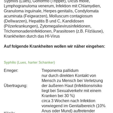
Syphilis (Lues), Gonorrhö (Tripper), Ulcus molle,
Lymphogranuloma venerum, Infektion mit Chlamydien,
Granuloma inguinale, Herpes genitalis, Condylomata
acuminata (Feigwarzen), Molluscum contagiosum
(Dellwarzen), Hepatitis B und C, Kandidosen
(Pilzerkrankungen), Zytomegalievirusinfektionen,
Trichomonadeninfektionen, Parasitosen (z.B. Filzläuse),
Krankheiten durch das HI-Virus
Auf folgende Krankheiten wollen wir näher eingehen:
Syphilis (Lues, harter Schanker)
Erreger:
Treponema pallidum
nur durch direkten Kontakt von
Mensch zu Mensch bei Verletzung
Übertragung:
der äußeren Haut (Infektionsrisiko
liegt bei Sexualverkehr mit einem
Kranken bei 30 %)
circa 3 Wochen nach Infektion
vorwiegend im Genitalbereich (10%
Anus oder Mund) auftretender