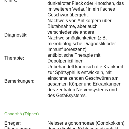
Klinik:
dunkelroter Fleck oder Knötchen, das
im weiteren Verlauf in ein flaches
Geschwür übergeht.
Nachweis von Antikörpern über
Blutabnahme, aber auch
verschiedenste andere
Diagnostik:
Nachweismöglichkeiten (z.B.
mikrobiologische Diagnostik oder
Immunfluoreszenz)
antibiotische Therapie mit
Therapie:
Depotpenicillinen.
Unbehandelt kann sich die Krankheit
zur Spätsyphilis entwickeln, mit
einschmelzenden Geschwüren am
Bemerkungen:
gesamten Körper und Erkrankungen
des zentralen Nervensystems und
des Gefäßsystems.
Gonorrhö (Tripper)
Erreger:
Neisseria gonorrhoeae (Gonokokken)
Übertragung:
durch direkten Schleimhautkontakt