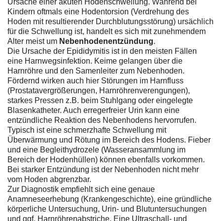
Ursache einer akuten Hodenschwellung. Während bei
Kindern oftmals eine Hodentorsion (Verdrehung des
Hoden mit resultierender Durchblutungsstörung) ursächlich
für die Schwellung ist, handelt es sich mit zunehmendem
Alter meist um
Nebenhodenentzündung
.
Die Ursache der Epididymitis ist in den meisten Fällen
eine Harnwegsinfektion. Keime gelangen über die
Harnröhre und den Samenleiter zum Nebenhoden.
Fördernd wirken auch hier Störungen im Harnfluss
(Prostatavergrößerungen, Harnröhrenverengungen),
starkes Pressen z.B. beim Stuhlgang oder eingelegte
Blasenkatheter. Auch erregerfreier Urin kann eine
entzündliche Reaktion des Nebenhodens hervorrufen.
Typisch ist eine schmerzhafte Schwellung mit
Überwärmung und Rötung im Bereich des Hodens. Fieber
und eine Begleithydrozele (Wasseransammlung im
Bereich der Hodenhüllen) können ebenfalls vorkommen.
Bei starker Entzündung ist der Nebenhoden nicht mehr
vom Hoden abgrenzbar.
Zur Diagnostik empfiehlt sich eine genaue
Anamneseerhebung (Krankengeschichte), eine gründliche
körperliche Untersuchung, Urin- und Blutuntersuchungen
und ggf. Harnröhrenabstriche. Eine Ultraschall- und