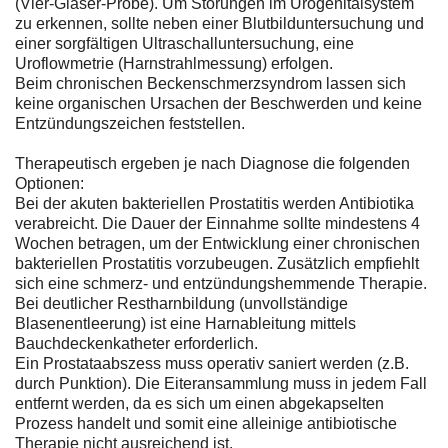
(Vier-Gläser-Probe). Um Störungen im Urogenitalsystem
zu erkennen, sollte neben einer Blutbilduntersuchung und
einer sorgfältigen Ultraschalluntersuchung, eine
Uroflowmetrie (Harnstrahlmessung) erfolgen.
Beim chronischen Beckenschmerzsyndrom lassen sich
keine organischen Ursachen der Beschwerden und keine
Entzündungszeichen feststellen.
Therapeutisch ergeben je nach Diagnose die folgenden
Optionen:
Bei der akuten bakteriellen Prostatitis werden Antibiotika
verabreicht. Die Dauer der Einnahme sollte mindestens 4
Wochen betragen, um der Entwicklung einer chronischen
bakteriellen Prostatitis vorzubeugen. Zusätzlich empfiehlt
sich eine schmerz- und entzündungshemmende Therapie.
Bei deutlicher Restharnbildung (unvollständige
Blasenentleerung) ist eine Harnableitung mittels
Bauchdeckenkatheter erforderlich.
Ein Prostataabszess muss operativ saniert werden (z.B.
durch Punktion). Die Eiteransammlung muss in jedem Fall
entfernt werden, da es sich um einen abgekapselten
Prozess handelt und somit eine alleinige antibiotische
Therapie nicht ausreichend ist.