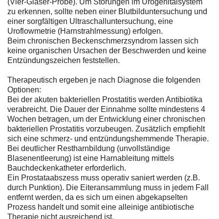
(Vier-Gläser-Probe). Um Störungen im Urogenitalsystem
zu erkennen, sollte neben einer Blutbilduntersuchung und
einer sorgfältigen Ultraschalluntersuchung, eine
Uroflowmetrie (Harnstrahlmessung) erfolgen.
Beim chronischen Beckenschmerzsyndrom lassen sich
keine organischen Ursachen der Beschwerden und keine
Entzündungszeichen feststellen.
Therapeutisch ergeben je nach Diagnose die folgenden
Optionen:
Bei der akuten bakteriellen Prostatitis werden Antibiotika
verabreicht. Die Dauer der Einnahme sollte mindestens 4
Wochen betragen, um der Entwicklung einer chronischen
bakteriellen Prostatitis vorzubeugen. Zusätzlich empfiehlt
sich eine schmerz- und entzündungshemmende Therapie.
Bei deutlicher Restharnbildung (unvollständige
Blasenentleerung) ist eine Harnableitung mittels
Bauchdeckenkatheter erforderlich.
Ein Prostataabszess muss operativ saniert werden (z.B.
durch Punktion). Die Eiteransammlung muss in jedem Fall
entfernt werden, da es sich um einen abgekapselten
Prozess handelt und somit eine alleinige antibiotische
Therapie nicht ausreichend ist.