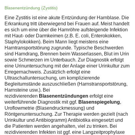
Blasenentzündung (Zystitis)
Eine Zystitis ist eine akute Entzündung der Harnblase. Die
Erkrankung tritt überwiegend bei Frauen auf. Meist handelt
es sich um eine über die Harnröhre aufsteigende Infektion
mit Haut- oder Darmkeimen (z.B. E. coli, Enterokokken,
Staphylokokken). Beim Mann liegt meistens eine
Harntransportstörung zugrunde. Typische Beschwerden
sind Harndrang, Brennen beim Wasserlassen, Blut im Urin
sowie Schmerzen im Unterbauch. Zur Diagnostik erfolgt
eine Urinuntersuchung mit der Anlage einer Urinkultur zum
Erregernachweis. Zusätzlich erfolgt eine
Ultraschalluntersuchung, um komplizierende
Begleitumstände auszuschließen (Harnstransportstörung,
Harnsteine usw.). Bei
rezidivierenden
Blasenentzündungen
erfolgt eine
weiterführende Diagnostik mit ggf.
Blasenspiegelung
,
Uroflowmetrie (Blasendruckmessung) und
Röntgenuntersuchung. Zur Therapie werden gezielt (nach
Urinkultur und Antibiogramm) Antibiotika eingesetzt und
die Patienten werden angehalten, viel zu trinken. Bei
rezidivierenden Infekten ist ggf. eine Langzeitprophylaxe