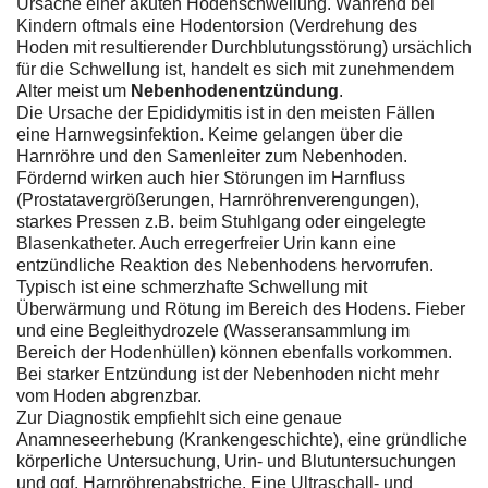
Ursache einer akuten Hodenschwellung. Während bei
Kindern oftmals eine Hodentorsion (Verdrehung des
Hoden mit resultierender Durchblutungsstörung) ursächlich
für die Schwellung ist, handelt es sich mit zunehmendem
Alter meist um
Nebenhodenentzündung
.
Die Ursache der Epididymitis ist in den meisten Fällen
eine Harnwegsinfektion. Keime gelangen über die
Harnröhre und den Samenleiter zum Nebenhoden.
Fördernd wirken auch hier Störungen im Harnfluss
(Prostatavergrößerungen, Harnröhrenverengungen),
starkes Pressen z.B. beim Stuhlgang oder eingelegte
Blasenkatheter. Auch erregerfreier Urin kann eine
entzündliche Reaktion des Nebenhodens hervorrufen.
Typisch ist eine schmerzhafte Schwellung mit
Überwärmung und Rötung im Bereich des Hodens. Fieber
und eine Begleithydrozele (Wasseransammlung im
Bereich der Hodenhüllen) können ebenfalls vorkommen.
Bei starker Entzündung ist der Nebenhoden nicht mehr
vom Hoden abgrenzbar.
Zur Diagnostik empfiehlt sich eine genaue
Anamneseerhebung (Krankengeschichte), eine gründliche
körperliche Untersuchung, Urin- und Blutuntersuchungen
und ggf. Harnröhrenabstriche. Eine Ultraschall- und