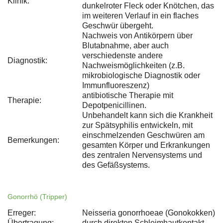
Klinik:
dunkelroter Fleck oder Knötchen, das
im weiteren Verlauf in ein flaches
Geschwür übergeht.
Nachweis von Antikörpern über
Blutabnahme, aber auch
verschiedenste andere
Diagnostik:
Nachweismöglichkeiten (z.B.
mikrobiologische Diagnostik oder
Immunfluoreszenz)
antibiotische Therapie mit
Therapie:
Depotpenicillinen.
Unbehandelt kann sich die Krankheit
zur Spätsyphilis entwickeln, mit
einschmelzenden Geschwüren am
Bemerkungen:
gesamten Körper und Erkrankungen
des zentralen Nervensystems und
des Gefäßsystems.
Gonorrhö (Tripper)
Erreger:
Neisseria gonorrhoeae (Gonokokken)
Übertragung:
durch direkten Schleimhautkontakt