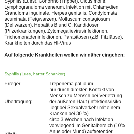
Syphilis (Lues), Gonorrhö (Tripper), Ulcus molle,
Lymphogranuloma venerum, Infektion mit Chlamydien,
Granuloma inguinale, Herpes genitalis, Condylomata
acuminata (Feigwarzen), Molluscum contagiosum
(Dellwarzen), Hepatitis B und C, Kandidosen
(Pilzerkrankungen), Zytomegalievirusinfektionen,
Trichomonadeninfektionen, Parasitosen (z.B. Filzläuse),
Krankheiten durch das HI-Virus
Auf folgende Krankheiten wollen wir näher eingehen:
Syphilis (Lues, harter Schanker)
Erreger:
Treponema pallidum
nur durch direkten Kontakt von
Mensch zu Mensch bei Verletzung
Übertragung:
der äußeren Haut (Infektionsrisiko
liegt bei Sexualverkehr mit einem
Kranken bei 30 %)
circa 3 Wochen nach Infektion
vorwiegend im Genitalbereich (10%
Anus oder Mund) auftretender