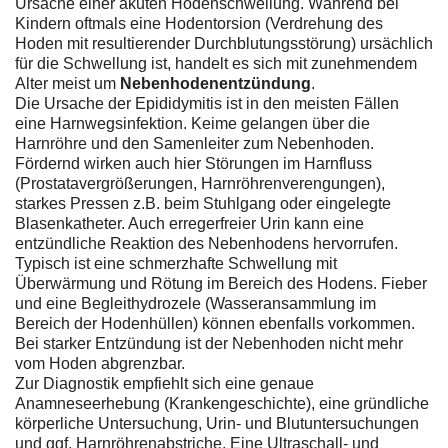
Ursache einer akuten Hodenschwellung. Während bei
Kindern oftmals eine Hodentorsion (Verdrehung des
Hoden mit resultierender Durchblutungsstörung) ursächlich
für die Schwellung ist, handelt es sich mit zunehmendem
Alter meist um
Nebenhodenentzündung
.
Die Ursache der Epididymitis ist in den meisten Fällen
eine Harnwegsinfektion. Keime gelangen über die
Harnröhre und den Samenleiter zum Nebenhoden.
Fördernd wirken auch hier Störungen im Harnfluss
(Prostatavergrößerungen, Harnröhrenverengungen),
starkes Pressen z.B. beim Stuhlgang oder eingelegte
Blasenkatheter. Auch erregerfreier Urin kann eine
entzündliche Reaktion des Nebenhodens hervorrufen.
Typisch ist eine schmerzhafte Schwellung mit
Überwärmung und Rötung im Bereich des Hodens. Fieber
und eine Begleithydrozele (Wasseransammlung im
Bereich der Hodenhüllen) können ebenfalls vorkommen.
Bei starker Entzündung ist der Nebenhoden nicht mehr
vom Hoden abgrenzbar.
Zur Diagnostik empfiehlt sich eine genaue
Anamneseerhebung (Krankengeschichte), eine gründliche
körperliche Untersuchung, Urin- und Blutuntersuchungen
und ggf. Harnröhrenabstriche. Eine Ultraschall- und