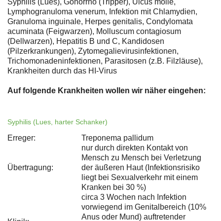
Syphilis (Lues), Gonorrhö (Tripper), Ulcus molle,
Lymphogranuloma venerum, Infektion mit Chlamydien,
Granuloma inguinale, Herpes genitalis, Condylomata
acuminata (Feigwarzen), Molluscum contagiosum
(Dellwarzen), Hepatitis B und C, Kandidosen
(Pilzerkrankungen), Zytomegalievirusinfektionen,
Trichomonadeninfektionen, Parasitosen (z.B. Filzläuse),
Krankheiten durch das HI-Virus
Auf folgende Krankheiten wollen wir näher eingehen:
Syphilis (Lues, harter Schanker)
Erreger:
Treponema pallidum
nur durch direkten Kontakt von
Mensch zu Mensch bei Verletzung
Übertragung:
der äußeren Haut (Infektionsrisiko
liegt bei Sexualverkehr mit einem
Kranken bei 30 %)
circa 3 Wochen nach Infektion
vorwiegend im Genitalbereich (10%
Anus oder Mund) auftretender