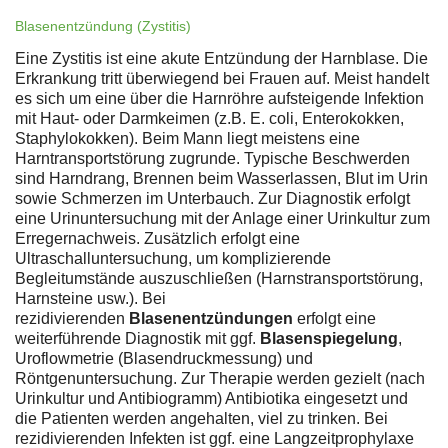
Blasenentzündung (Zystitis)
Eine Zystitis ist eine akute Entzündung der Harnblase. Die
Erkrankung tritt überwiegend bei Frauen auf. Meist handelt
es sich um eine über die Harnröhre aufsteigende Infektion
mit Haut- oder Darmkeimen (z.B. E. coli, Enterokokken,
Staphylokokken). Beim Mann liegt meistens eine
Harntransportstörung zugrunde. Typische Beschwerden
sind Harndrang, Brennen beim Wasserlassen, Blut im Urin
sowie Schmerzen im Unterbauch. Zur Diagnostik erfolgt
eine Urinuntersuchung mit der Anlage einer Urinkultur zum
Erregernachweis. Zusätzlich erfolgt eine
Ultraschalluntersuchung, um komplizierende
Begleitumstände auszuschließen (Harnstransportstörung,
Harnsteine usw.). Bei
rezidivierenden
Blasenentzündungen
erfolgt eine
weiterführende Diagnostik mit ggf.
Blasenspiegelung
,
Uroflowmetrie (Blasendruckmessung) und
Röntgenuntersuchung. Zur Therapie werden gezielt (nach
Urinkultur und Antibiogramm) Antibiotika eingesetzt und
die Patienten werden angehalten, viel zu trinken. Bei
rezidivierenden Infekten ist ggf. eine Langzeitprophylaxe