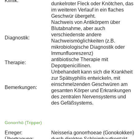
Klinik:
dunkelroter Fleck oder Knötchen, das
im weiteren Verlauf in ein flaches
Geschwür übergeht.
Nachweis von Antikörpern über
Blutabnahme, aber auch
verschiedenste andere
Diagnostik:
Nachweismöglichkeiten (z.B.
mikrobiologische Diagnostik oder
Immunfluoreszenz)
antibiotische Therapie mit
Therapie:
Depotpenicillinen.
Unbehandelt kann sich die Krankheit
zur Spätsyphilis entwickeln, mit
einschmelzenden Geschwüren am
Bemerkungen:
gesamten Körper und Erkrankungen
des zentralen Nervensystems und
des Gefäßsystems.
Gonorrhö (Tripper)
Erreger:
Neisseria gonorrhoeae (Gonokokken)
Übertragung:
durch direkten Schleimhautkontakt