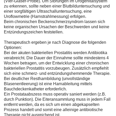
(Vier-Gläser-Probe). Um Störungen im Urogenitalsystem
zu erkennen, sollte neben einer Blutbilduntersuchung und
einer sorgfältigen Ultraschalluntersuchung, eine
Uroflowmetrie (Harnstrahlmessung) erfolgen.
Beim chronischen Beckenschmerzsyndrom lassen sich
keine organischen Ursachen der Beschwerden und keine
Entzündungszeichen feststellen.
Therapeutisch ergeben je nach Diagnose die folgenden
Optionen:
Bei der akuten bakteriellen Prostatitis werden Antibiotika
verabreicht. Die Dauer der Einnahme sollte mindestens 4
Wochen betragen, um der Entwicklung einer chronischen
bakteriellen Prostatitis vorzubeugen. Zusätzlich empfiehlt
sich eine schmerz- und entzündungshemmende Therapie.
Bei deutlicher Restharnbildung (unvollständige
Blasenentleerung) ist eine Harnableitung mittels
Bauchdeckenkatheter erforderlich.
Ein Prostataabszess muss operativ saniert werden (z.B.
durch Punktion). Die Eiteransammlung muss in jedem Fall
entfernt werden, da es sich um einen abgekapselten
Prozess handelt und somit eine alleinige antibiotische
Therapie nicht ausreichend ist.