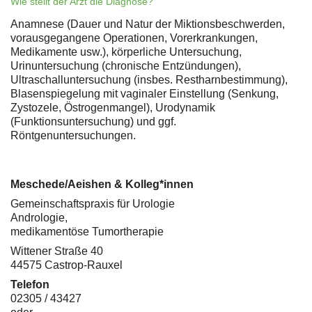
Wie stellt der Arzt die Diagnose?
Anamnese (Dauer und Natur der Miktionsbeschwerden,
vorausgegangene Operationen, Vorerkrankungen,
Medikamente usw.), körperliche Untersuchung,
Urinuntersuchung (chronische Entzündungen),
Ultraschalluntersuchung (insbes. Restharnbestimmung),
Blasenspiegelung mit vaginaler Einstellung (Senkung,
Zystozele, Östrogenmangel), Urodynamik
(Funktionsuntersuchung) und ggf.
Röntgenuntersuchungen.
Meschede/Aeishen & Kolleg*innen
Gemeinschaftspraxis für Urologie
Andrologie,
medikamentöse Tumortherapie
Wittener Straße 40
44575 Castrop-Rauxel
Telefon
02305 / 43427