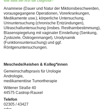
Wie stellt der Arzt die Diagnose?
Anamnese (Dauer und Natur der Miktionsbeschwerden,
vorausgegangene Operationen, Vorerkrankungen,
Medikamente usw.), körperliche Untersuchung,
Urinuntersuchung (chronische Entzündungen),
Ultraschalluntersuchung (insbes. Restharnbestimmung),
Blasenspiegelung mit vaginaler Einstellung (Senkung,
Zystozele, Östrogenmangel), Urodynamik
(Funktionsuntersuchung) und ggf.
Röntgenuntersuchungen.
Meschede/Aeishen & Kolleg*innen
Gemeinschaftspraxis für Urologie
Andrologie,
medikamentöse Tumortherapie
Wittener Straße 40
44575 Castrop-Rauxel
Telefon
02305 / 43427