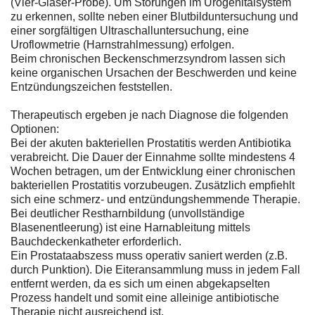
(Vier-Gläser-Probe). Um Störungen im Urogenitalsystem
zu erkennen, sollte neben einer Blutbilduntersuchung und
einer sorgfältigen Ultraschalluntersuchung, eine
Uroflowmetrie (Harnstrahlmessung) erfolgen.
Beim chronischen Beckenschmerzsyndrom lassen sich
keine organischen Ursachen der Beschwerden und keine
Entzündungszeichen feststellen.
Therapeutisch ergeben je nach Diagnose die folgenden
Optionen:
Bei der akuten bakteriellen Prostatitis werden Antibiotika
verabreicht. Die Dauer der Einnahme sollte mindestens 4
Wochen betragen, um der Entwicklung einer chronischen
bakteriellen Prostatitis vorzubeugen. Zusätzlich empfiehlt
sich eine schmerz- und entzündungshemmende Therapie.
Bei deutlicher Restharnbildung (unvollständige
Blasenentleerung) ist eine Harnableitung mittels
Bauchdeckenkatheter erforderlich.
Ein Prostataabszess muss operativ saniert werden (z.B.
durch Punktion). Die Eiteransammlung muss in jedem Fall
entfernt werden, da es sich um einen abgekapselten
Prozess handelt und somit eine alleinige antibiotische
Therapie nicht ausreichend ist.