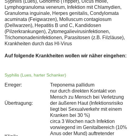
Syphilis (Lues), Gonorrhö (Tripper), Ulcus molle,
Lymphogranuloma venerum, Infektion mit Chlamydien,
Granuloma inguinale, Herpes genitalis, Condylomata
acuminata (Feigwarzen), Molluscum contagiosum
(Dellwarzen), Hepatitis B und C, Kandidosen
(Pilzerkrankungen), Zytomegalievirusinfektionen,
Trichomonadeninfektionen, Parasitosen (z.B. Filzläuse),
Krankheiten durch das HI-Virus
Auf folgende Krankheiten wollen wir näher eingehen:
Syphilis (Lues, harter Schanker)
Erreger:
Treponema pallidum
nur durch direkten Kontakt von
Mensch zu Mensch bei Verletzung
Übertragung:
der äußeren Haut (Infektionsrisiko
liegt bei Sexualverkehr mit einem
Kranken bei 30 %)
circa 3 Wochen nach Infektion
vorwiegend im Genitalbereich (10%
Anus oder Mund) auftretender