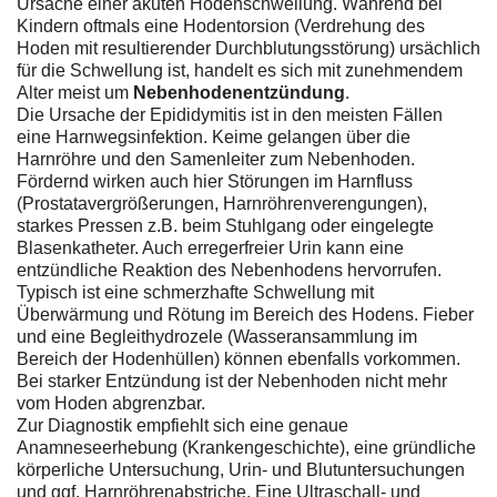
Ursache einer akuten Hodenschwellung. Während bei
Kindern oftmals eine Hodentorsion (Verdrehung des
Hoden mit resultierender Durchblutungsstörung) ursächlich
für die Schwellung ist, handelt es sich mit zunehmendem
Alter meist um
Nebenhodenentzündung
.
Die Ursache der Epididymitis ist in den meisten Fällen
eine Harnwegsinfektion. Keime gelangen über die
Harnröhre und den Samenleiter zum Nebenhoden.
Fördernd wirken auch hier Störungen im Harnfluss
(Prostatavergrößerungen, Harnröhrenverengungen),
starkes Pressen z.B. beim Stuhlgang oder eingelegte
Blasenkatheter. Auch erregerfreier Urin kann eine
entzündliche Reaktion des Nebenhodens hervorrufen.
Typisch ist eine schmerzhafte Schwellung mit
Überwärmung und Rötung im Bereich des Hodens. Fieber
und eine Begleithydrozele (Wasseransammlung im
Bereich der Hodenhüllen) können ebenfalls vorkommen.
Bei starker Entzündung ist der Nebenhoden nicht mehr
vom Hoden abgrenzbar.
Zur Diagnostik empfiehlt sich eine genaue
Anamneseerhebung (Krankengeschichte), eine gründliche
körperliche Untersuchung, Urin- und Blutuntersuchungen
und ggf. Harnröhrenabstriche. Eine Ultraschall- und