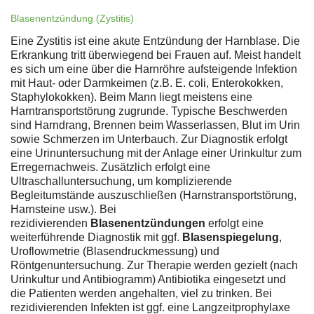
Blasenentzündung (Zystitis)
Eine Zystitis ist eine akute Entzündung der Harnblase. Die
Erkrankung tritt überwiegend bei Frauen auf. Meist handelt
es sich um eine über die Harnröhre aufsteigende Infektion
mit Haut- oder Darmkeimen (z.B. E. coli, Enterokokken,
Staphylokokken). Beim Mann liegt meistens eine
Harntransportstörung zugrunde. Typische Beschwerden
sind Harndrang, Brennen beim Wasserlassen, Blut im Urin
sowie Schmerzen im Unterbauch. Zur Diagnostik erfolgt
eine Urinuntersuchung mit der Anlage einer Urinkultur zum
Erregernachweis. Zusätzlich erfolgt eine
Ultraschalluntersuchung, um komplizierende
Begleitumstände auszuschließen (Harnstransportstörung,
Harnsteine usw.). Bei
rezidivierenden
Blasenentzündungen
erfolgt eine
weiterführende Diagnostik mit ggf.
Blasenspiegelung
,
Uroflowmetrie (Blasendruckmessung) und
Röntgenuntersuchung. Zur Therapie werden gezielt (nach
Urinkultur und Antibiogramm) Antibiotika eingesetzt und
die Patienten werden angehalten, viel zu trinken. Bei
rezidivierenden Infekten ist ggf. eine Langzeitprophylaxe