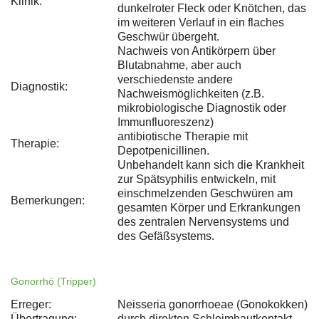
Klinik:
dunkelroter Fleck oder Knötchen, das
im weiteren Verlauf in ein flaches
Geschwür übergeht.
Nachweis von Antikörpern über
Blutabnahme, aber auch
verschiedenste andere
Diagnostik:
Nachweismöglichkeiten (z.B.
mikrobiologische Diagnostik oder
Immunfluoreszenz)
antibiotische Therapie mit
Therapie:
Depotpenicillinen.
Unbehandelt kann sich die Krankheit
zur Spätsyphilis entwickeln, mit
einschmelzenden Geschwüren am
Bemerkungen:
gesamten Körper und Erkrankungen
des zentralen Nervensystems und
des Gefäßsystems.
Gonorrhö (Tripper)
Erreger:
Neisseria gonorrhoeae (Gonokokken)
Übertragung:
durch direkten Schleimhautkontakt