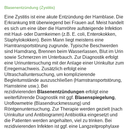
Blasenentzündung (Zystitis)
Eine Zystitis ist eine akute Entzündung der Harnblase. Die
Erkrankung tritt überwiegend bei Frauen auf. Meist handelt
es sich um eine über die Harnröhre aufsteigende Infektion
mit Haut- oder Darmkeimen (z.B. E. coli, Enterokokken,
Staphylokokken). Beim Mann liegt meistens eine
Harntransportstörung zugrunde. Typische Beschwerden
sind Harndrang, Brennen beim Wasserlassen, Blut im Urin
sowie Schmerzen im Unterbauch. Zur Diagnostik erfolgt
eine Urinuntersuchung mit der Anlage einer Urinkultur zum
Erregernachweis. Zusätzlich erfolgt eine
Ultraschalluntersuchung, um komplizierende
Begleitumstände auszuschließen (Harnstransportstörung,
Harnsteine usw.). Bei
rezidivierenden
Blasenentzündungen
erfolgt eine
weiterführende Diagnostik mit ggf.
Blasenspiegelung
,
Uroflowmetrie (Blasendruckmessung) und
Röntgenuntersuchung. Zur Therapie werden gezielt (nach
Urinkultur und Antibiogramm) Antibiotika eingesetzt und
die Patienten werden angehalten, viel zu trinken. Bei
rezidivierenden Infekten ist ggf. eine Langzeitprophylaxe