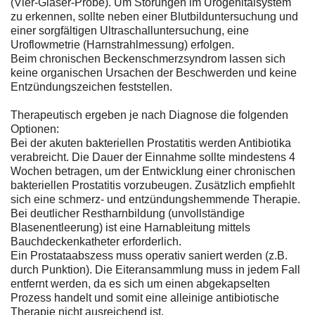
(Vier-Gläser-Probe). Um Störungen im Urogenitalsystem
zu erkennen, sollte neben einer Blutbilduntersuchung und
einer sorgfältigen Ultraschalluntersuchung, eine
Uroflowmetrie (Harnstrahlmessung) erfolgen.
Beim chronischen Beckenschmerzsyndrom lassen sich
keine organischen Ursachen der Beschwerden und keine
Entzündungszeichen feststellen.
Therapeutisch ergeben je nach Diagnose die folgenden
Optionen:
Bei der akuten bakteriellen Prostatitis werden Antibiotika
verabreicht. Die Dauer der Einnahme sollte mindestens 4
Wochen betragen, um der Entwicklung einer chronischen
bakteriellen Prostatitis vorzubeugen. Zusätzlich empfiehlt
sich eine schmerz- und entzündungshemmende Therapie.
Bei deutlicher Restharnbildung (unvollständige
Blasenentleerung) ist eine Harnableitung mittels
Bauchdeckenkatheter erforderlich.
Ein Prostataabszess muss operativ saniert werden (z.B.
durch Punktion). Die Eiteransammlung muss in jedem Fall
entfernt werden, da es sich um einen abgekapselten
Prozess handelt und somit eine alleinige antibiotische
Therapie nicht ausreichend ist.