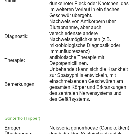
Klinik:
dunkelroter Fleck oder Knötchen, das
im weiteren Verlauf in ein flaches
Geschwür übergeht.
Nachweis von Antikörpern über
Blutabnahme, aber auch
verschiedenste andere
Diagnostik:
Nachweismöglichkeiten (z.B.
mikrobiologische Diagnostik oder
Immunfluoreszenz)
antibiotische Therapie mit
Therapie:
Depotpenicillinen.
Unbehandelt kann sich die Krankheit
zur Spätsyphilis entwickeln, mit
einschmelzenden Geschwüren am
Bemerkungen:
gesamten Körper und Erkrankungen
des zentralen Nervensystems und
des Gefäßsystems.
Gonorrhö (Tripper)
Erreger:
Neisseria gonorrhoeae (Gonokokken)
Übertragung:
durch direkten Schleimhautkontakt