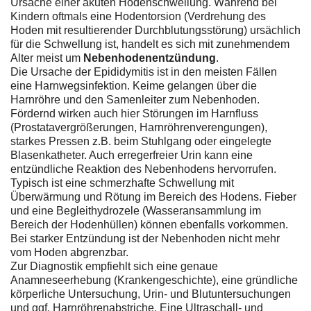
Ursache einer akuten Hodenschwellung. Während bei
Kindern oftmals eine Hodentorsion (Verdrehung des
Hoden mit resultierender Durchblutungsstörung) ursächlich
für die Schwellung ist, handelt es sich mit zunehmendem
Alter meist um
Nebenhodenentzündung
.
Die Ursache der Epididymitis ist in den meisten Fällen
eine Harnwegsinfektion. Keime gelangen über die
Harnröhre und den Samenleiter zum Nebenhoden.
Fördernd wirken auch hier Störungen im Harnfluss
(Prostatavergrößerungen, Harnröhrenverengungen),
starkes Pressen z.B. beim Stuhlgang oder eingelegte
Blasenkatheter. Auch erregerfreier Urin kann eine
entzündliche Reaktion des Nebenhodens hervorrufen.
Typisch ist eine schmerzhafte Schwellung mit
Überwärmung und Rötung im Bereich des Hodens. Fieber
und eine Begleithydrozele (Wasseransammlung im
Bereich der Hodenhüllen) können ebenfalls vorkommen.
Bei starker Entzündung ist der Nebenhoden nicht mehr
vom Hoden abgrenzbar.
Zur Diagnostik empfiehlt sich eine genaue
Anamneseerhebung (Krankengeschichte), eine gründliche
körperliche Untersuchung, Urin- und Blutuntersuchungen
und ggf. Harnröhrenabstriche. Eine Ultraschall- und