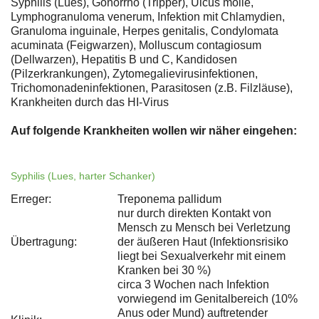
Syphilis (Lues), Gonorrhö (Tripper), Ulcus molle,
Lymphogranuloma venerum, Infektion mit Chlamydien,
Granuloma inguinale, Herpes genitalis, Condylomata
acuminata (Feigwarzen), Molluscum contagiosum
(Dellwarzen), Hepatitis B und C, Kandidosen
(Pilzerkrankungen), Zytomegalievirusinfektionen,
Trichomonadeninfektionen, Parasitosen (z.B. Filzläuse),
Krankheiten durch das HI-Virus
Auf folgende Krankheiten wollen wir näher eingehen:
Syphilis (Lues, harter Schanker)
Erreger:
Treponema pallidum
nur durch direkten Kontakt von
Mensch zu Mensch bei Verletzung
Übertragung:
der äußeren Haut (Infektionsrisiko
liegt bei Sexualverkehr mit einem
Kranken bei 30 %)
circa 3 Wochen nach Infektion
vorwiegend im Genitalbereich (10%
Anus oder Mund) auftretender