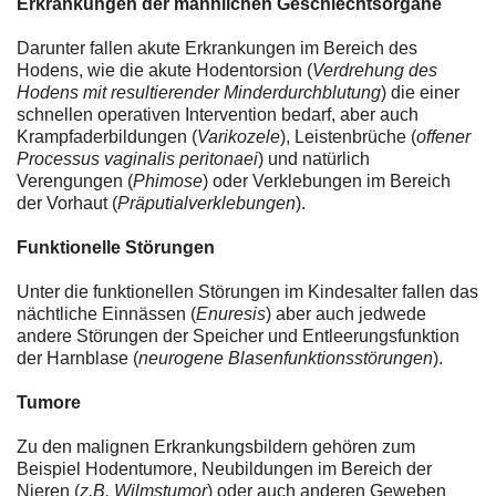
Erkrankungen der männlichen Geschlechtsorgane
Darunter fallen akute Erkrankungen im Bereich des
Hodens, wie die akute Hodentorsion (
Verdrehung des
Hodens mit resultierender Minderdurchblutung
) die einer
schnellen operativen Intervention bedarf, aber auch
Krampfaderbildungen (
Varikozele
), Leistenbrüche (
offener
Processus vaginalis peritonaei
) und natürlich
Verengungen (
Phimose
) oder Verklebungen im Bereich
der Vorhaut (
Präputialverklebungen
).
Funktionelle Störungen
Unter die funktionellen Störungen im Kindesalter fallen das
nächtliche Einnässen (
Enuresis
) aber auch jedwede
andere Störungen der Speicher und Entleerungsfunktion
der Harnblase (
neurogene Blasenfunktionsstörungen
).
Tumore
Zu den malignen Erkrankungsbildern gehören zum
Beispiel Hodentumore, Neubildungen im Bereich der
Nieren (
z.B. Wilmstumor
) oder auch anderen Geweben