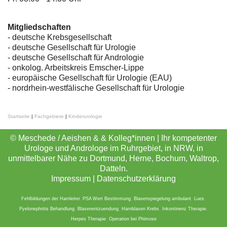
Mitgliedschaften
- deutsche Krebsgesellschaft
-
deutsche Gesellschaft für Urologie
-
deutsche Gesellschaft für Andrologie
-
onkolog. Arbeitskreis Emscher-Lippe
- europäische Gesellschaft für Urologie (EAU)
- nordrhein-westfälische Gesellschaft für Urologie
Startseite
|
Fachgebiete
|
Kinderurologie
© Meschede / Aeishen & & Kolleg*innen | Ihr kompetenter
Urologe und Androloge im Ruhrgebiet, in NRW, in
unmittelbarer Nähe zu Dortmund, Herne, Bochum, Waltrop,
Datteln.
Impressum
|
Datenschutzerklärung
Fehlbildungen der Harnleiter
,
PSA Wert Bestimmung
,
Blasenspiegelung ambulant
,
Lues
,
Pyelonephritis Behandlung
,
Blasenentzuendung
,
Harnblasen Krebs
,
Inkontinenz Therapie
,
Herpes Therapie
,
Operation bei Phimose