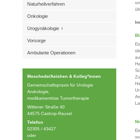
un
Naturheilverfahren
üb
Onkologie
Im
Urogynäkologie ♀
Bl
Vorsorge
Ei
üb
Ambulante Operationen
au
Ha
Sc
Meschede/Aeishen & Kolleg*innen
Zu
Ha
Gemeinschaftspraxis für Urologie
Ur
Andrologie,
An
medikamentöse Tumortherapie
La
Wittener Straße 40
44575 Castrop-Rauxel
Ni
Telefon
02305 / 43427
Ei
oder
vo