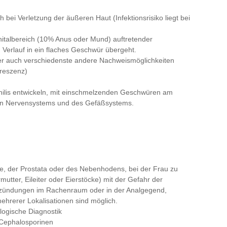
bei Verletzung der äußeren Haut (Infektionsrisiko liegt bei
nitalbereich (10% Anus oder Mund) auftretender
 Verlauf in ein flaches Geschwür übergeht.
er auch verschiedenste andere Nachweismöglichkeiten
oreszenz)
philis entwickeln, mit einschmelzenden Geschwüren am
en Nervensystems und des Gefäßsystems.
, der Prostata oder des Nebenhodens, bei der Frau zu
tter, Eileiter oder Eierstöcke) mit der Gefahr der
ntzündungen im Rachenraum oder in der Analgegend,
mehrerer Lokalisationen sind möglich.
logische Diagnostik
 Cephalosporinen