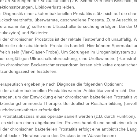
er an Störungen der Sexualfunktion (z.B. Schmerzen beim Beischlaf, v
ektionsstörungen, Libidoverlust) leiden.
e Diagnostik einer akuten bakteriellen Prostatitis stützt sich auf die ch
uckschmerzhafte, überwärmte, geschwollene Prostata. Zum Ausschluss
teransammlung) sollte eine Ultraschalluntersuchung erfolgen. Bei der 
eukozyten) und Bakterien.
i der chronischen Prostatitis ist der rektale Tastbefund oft unauffällig.
kterielle oder abakterielle Prostatitis handelt. Hier können Spermak
lfreich sein (Vier-Gläser-Probe). Um Störungen im Urogenitalsystem zu
ner sorgfältigen Ultraschalluntersuchung, eine Uroflowmetrie (Harnstra
im chronischen Beckenschmerzsyndrom lassen sich keine organische
tzündungszeichen feststellen.
erapeutisch ergeben je nach Diagnose die folgenden Optionen:
i der akuten bakteriellen Prostatitis werden Antibiotika verabreicht. 
tragen, um der Entwicklung einer chronischen bakteriellen Prostatitis 
tzündungshemmende Therapie. Bei deutlicher Restharnbildung (unvollst
uchdeckenkatheter erforderlich.
n Prostataabszess muss operativ saniert werden (z.B. durch Punktion)
 es sich um einen abgekapselten Prozess handelt und somit eine alleini
i der chronischen bakteriellen Prostatitis erfolgt eine antibiotische La
phablocker (Herabsetzung des Druckes beim Wasserlassen).