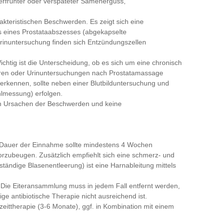
erfrühter oder verspäteter Samenerguss,
arakteristischen Beschwerden. Es zeigt sich eine
 eines Prostataabszesses (abgekapselte
Urinuntersuchung finden sich Entzündungszellen
 Wichtig ist die Unterscheidung, ob es sich um eine chronisch
ulturen oder Urinuntersuchungen nach Prostatamassage
 erkennen, sollte neben einer Blutbilduntersuchung und
hlmessung) erfolgen.
n Ursachen der Beschwerden und keine
Die Dauer der Einnahme sollte mindestens 4 Wochen
vorzubeugen. Zusätzlich empfiehlt sich eine schmerz- und
ändige Blasenentleerung) ist eine Harnableitung mittels
. Die Eiteransammlung muss in jedem Fall entfernt werden,
ge antibiotische Therapie nicht ausreichend ist.
ngzeittherapie (3-6 Monate), ggf. in Kombination mit einem