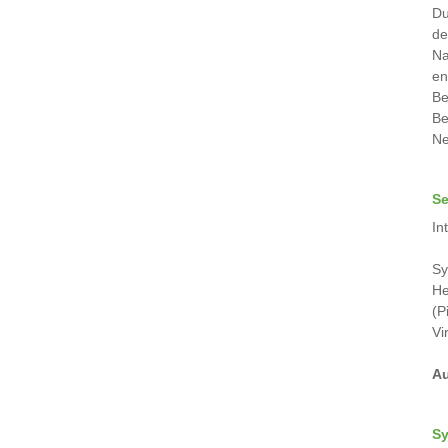
Du
de
Na
en
Be
Be
Ne
Se
In
Sy
He
(P
Vi
Au
Sy