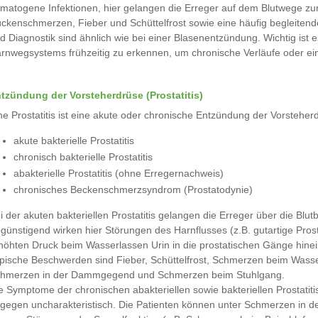
matogene Infektionen, hier gelangen die Erreger auf dem Blutwege zu
ckenschmerzen, Fieber und Schüttelfrost sowie eine häufig begleiten
d Diagnostik sind ähnlich wie bei einer Blasenentzündung. Wichtig is
rnwegsystems frühzeitig zu erkennen, um chronische Verläufe oder ei
tzündung der Vorsteherdrüse (Prostatitis)
ne Prostatitis ist eine akute oder chronische Entzündung der Vorsteh
akute bakterielle Prostatitis
chronisch bakterielle Prostatitis
abakterielle Prostatitis (ohne Erregernachweis)
chronisches Beckenschmerzsyndrom (Prostatodynie)
i der akuten bakteriellen Prostatitis gelangen die Erreger über die Blu
günstigend wirken hier Störungen des Harnflusses (z.B. gutartige Pr
höhten Druck beim Wasserlassen Urin in die prostatischen Gänge hinei
pische Beschwerden sind Fieber, Schüttelfrost, Schmerzen beim Wasser
hmerzen in der Dammgegend und Schmerzen beim Stuhlgang.
e Symptome der chronischen abakteriellen sowie bakteriellen Prostat
gegen uncharakteristisch. Die Patienten können unter Schmerzen in 