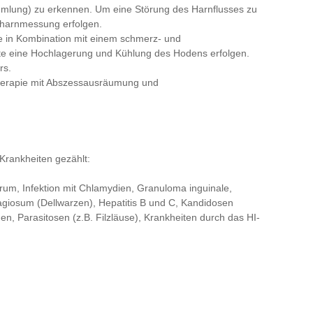
mlung) zu erkennen. Um eine Störung des Harnflusses zu
stharnmessung erfolgen.
ie in Kombination mit einem schmerz- und
te eine Hochlagerung und Kühlung des Hodens erfolgen.
rs.
Therapie mit Abszessausräumung und
Krankheiten gezählt:
rum, Infektion mit Chlamydien, Granuloma inguinale,
giosum (Dellwarzen), Hepatitis B und C, Kandidosen
n, Parasitosen (z.B. Filzläuse), Krankheiten durch das HI-