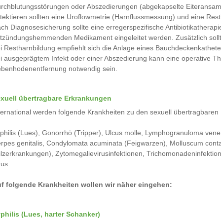
rchblutungsstörungen oder Abszedierungen (abgekapselte Eiteransam
tektieren sollten eine Uroflowmetrie (Harnflussmessung) und eine Re
ch Diagnosesicherung sollte eine erregerspezifische Antibiotikatherap
tzündungshemmenden Medikament eingeleitet werden. Zusätzlich soll
i Restharnbildung empfiehlt sich die Anlage eines Bauchdeckenkathete
i ausgeprägtem Infekt oder einer Abszedierung kann eine operative 
benhodenentfernung notwendig sein.
xuell übertragbare Erkrankungen
ternational werden folgende Krankheiten zu den sexuell übertragbaren 
philis (Lues), Gonorrhö (Tripper), Ulcus molle, Lymphogranuloma vene
rpes genitalis, Condylomata acuminata (Feigwarzen), Molluscum conta
ilzerkrankungen), Zytomegalievirusinfektionen, Trichomonadeninfektione
rus
f folgende Krankheiten wollen wir näher eingehen:
philis (Lues, harter Schanker)