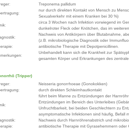
reger:
Treponema pallidum
nur durch direkten Kontakt von Mensch zu Mensch 
ertragung:
Sexualverkehr mit einem Kranken bei 30 %)
circa 3 Wochen nach Infektion vorwiegend im Ge
nik:
dunkelroter Fleck oder Knötchen, das im weiteren
Nachweis von Antikörpern über Blutabnahme, ab
agnostik:
(z.B. mikrobiologische Diagnostik oder Immunflu
erapie:
antibiotische Therapie mit Depotpenicillinen.
Unbehandelt kann sich die Krankheit zur Spätsy
merkungen:
gesamten Körper und Erkrankungen des zentral
norrhö (Tripper)
reger:
Neisseria gonorrhoeae (Gonokokken)
ertragung:
durch direkten Schleimhautkontakt
führt beim Manne zu Entzündungen der Harnröhre
Entzündungen im Bereich des Unterleibes (Gebärmu
nik:
Unfruchtbarkeit, bei beiden Geschlechtern zu E
asymptomatische Infektionen sind häufig, Befall 
agnostik:
Nachweis durch Harnröhrenabstrich und mikrobio
erapie:
antibiotische Therapie mit Gyrasehemmern oder