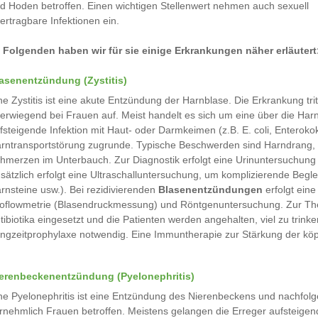
d Hoden betroffen. Einen wichtigen Stellenwert nehmen auch sexuell
ertragbare Infektionen ein.
 Folgenden haben wir für sie einige Erkrankungen näher erläutert
asenentzündung (Zystitis)
ne Zystitis ist eine akute Entzündung der Harnblase. Die Erkrankung trit
erwiegend bei Frauen auf. Meist handelt es sich um eine über die Har
fsteigende Infektion mit Haut- oder Darmkeimen (z.B. E. coli, Enterok
rntransportstörung zugrunde. Typische Beschwerden sind Harndrang, 
hmerzen im Unterbauch. Zur Diagnostik erfolgt eine Urinuntersuchung 
sätzlich erfolgt eine Ultraschalluntersuchung, um komplizierende Beg
rnsteine usw.). Bei rezidivierenden
Blasenentzündungen
erfolgt eine
oflowmetrie (Blasendruckmessung) und Röntgenuntersuchung. Zur Ther
tibiotika eingesetzt und die Patienten werden angehalten, viel zu trinken
ngzeitprophylaxe notwendig. Eine Immuntherapie zur Stärkung der kö
erenbeckenentzündung (Pyelonephritis)
ne Pyelonephritis ist eine Entzündung des Nierenbeckens und nachfol
rnehmlich Frauen betroffen. Meistens gelangen die Erreger aufsteigend