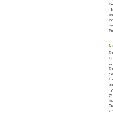
Be
Th
en
Be
ma
Ps
Ne
Di
Ho
zu
Di
Sa
Ha
en
Ty
(W
me
Zu
Ur