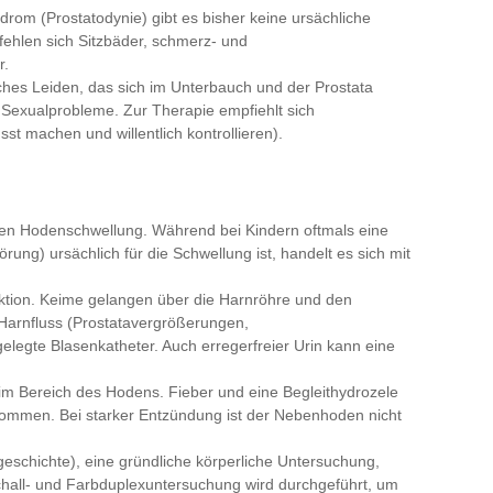
rom (Prostatodynie) gibt es bisher keine ursächliche
fehlen sich Sitzbäder, schmerz- und
r.
ches Leiden, das sich im Unterbauch und der Prostata
nd Sexualprobleme. Zur Therapie empfiehlt sich
t machen und willentlich kontrollieren).
uten Hodenschwellung. Während bei Kindern oftmals eine
ng) ursächlich für die Schwellung ist, handelt es sich mit
ektion. Keime gelangen über die Harnröhre und den
Harnfluss (Prostatavergrößerungen,
legte Blasenkatheter. Auch erregerfreier Urin kann eine
m Bereich des Hodens. Fieber und eine Begleithydrozele
ommen. Bei starker Entzündung ist der Nebenhoden nicht
schichte), eine gründliche körperliche Untersuchung,
chall- und Farbduplexuntersuchung wird durchgeführt, um