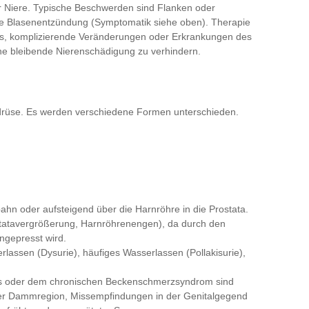
r Niere. Typische Beschwerden sind Flanken oder
de Blasenentzündung (Symptomatik siehe oben). Therapie
t es, komplizierende Veränderungen oder Erkrankungen des
ne bleibende Nierenschädigung zu verhindern.
erdrüse. Es werden verschiedene Formen unterschieden.
tbahn oder aufsteigend über die Harnröhre in die Prostata.
ostatavergrößerung, Harnröhrenengen), da durch den
ngepresst wird.
lassen (Dysurie), häufiges Wasserlassen (Pollakisurie),
itis oder dem chronischen Beckenschmerzsyndrom sind
der Dammregion, Missempfindungen in der Genitalgegend