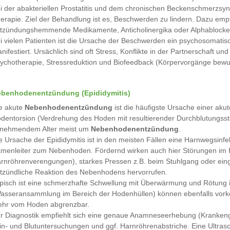
i der abakteriellen Prostatitis und dem chronischen Beckenschmerzsynd
erapie. Ziel der Behandlung ist es, Beschwerden zu lindern. Dazu emp
tzündungshemmende Medikamente, Anticholinergika oder Alphablocke
i vielen Patienten ist die Ursache der Beschwerden ein psychosomatis
nifestiert. Ursächlich sind oft Stress, Konflikte in der Partnerschaft u
ychotherapie, Stressreduktion und Biofeedback (Körpervorgänge bewuss
benhodenentzündung (Epididymitis)
e akute
Nebenhodenentzündung
ist die häufigste Ursache einer ak
dentorsion (Verdrehung des Hoden mit resultierender Durchblutungsstöru
nehmendem Alter meist um
Nebenhodenentzündung
.
e Ursache der Epididymitis ist in den meisten Fällen eine Harnwegsinf
menleiter zum Nebenhoden. Fördernd wirken auch hier Störungen im 
rnröhrenverengungen), starkes Pressen z.B. beim Stuhlgang oder einge
tzündliche Reaktion des Nebenhodens hervorrufen.
pisch ist eine schmerzhafte Schwellung mit Überwärmung und Rötung i
asseransammlung im Bereich der Hodenhüllen) können ebenfalls vork
hr vom Hoden abgrenzbar.
r Diagnostik empfiehlt sich eine genaue Anamneseerhebung (Krankenge
in- und Blutuntersuchungen und ggf. Harnröhrenabstriche. Eine Ultras