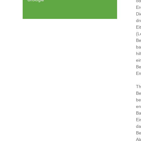
od
Er
Di
dr
Ei
(L
Be
ba
hi
ei
Be
En
Th
Be
be
en
Ba
Ei
da
Be
Al