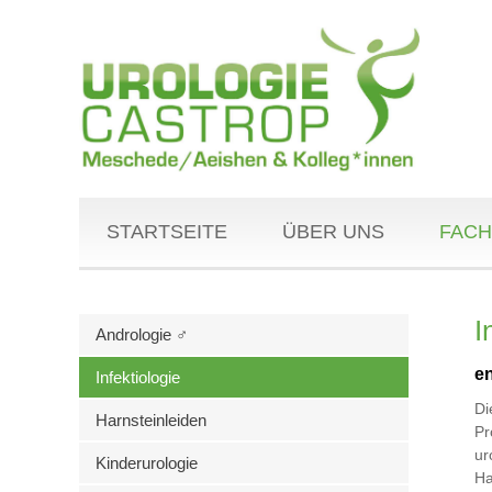
STARTSEITE
ÜBER UNS
FACH
I
Andrologie ♂
en
Infektiologie
Di
Harnsteinleiden
Pr
ur
Kinderurologie
Ha