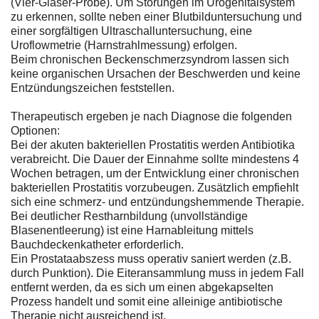
(Vier-Gläser-Probe). Um Störungen im Urogenitalsystem
zu erkennen, sollte neben einer Blutbilduntersuchung und
einer sorgfältigen Ultraschalluntersuchung, eine
Uroflowmetrie (Harnstrahlmessung) erfolgen.
Beim chronischen Beckenschmerzsyndrom lassen sich
keine organischen Ursachen der Beschwerden und keine
Entzündungszeichen feststellen.
Therapeutisch ergeben je nach Diagnose die folgenden
Optionen:
Bei der akuten bakteriellen Prostatitis werden Antibiotika
verabreicht. Die Dauer der Einnahme sollte mindestens 4
Wochen betragen, um der Entwicklung einer chronischen
bakteriellen Prostatitis vorzubeugen. Zusätzlich empfiehlt
sich eine schmerz- und entzündungshemmende Therapie.
Bei deutlicher Restharnbildung (unvollständige
Blasenentleerung) ist eine Harnableitung mittels
Bauchdeckenkatheter erforderlich.
Ein Prostataabszess muss operativ saniert werden (z.B.
durch Punktion). Die Eiteransammlung muss in jedem Fall
entfernt werden, da es sich um einen abgekapselten
Prozess handelt und somit eine alleinige antibiotische
Therapie nicht ausreichend ist.