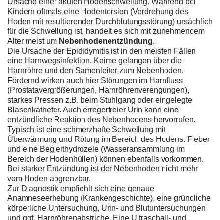
Ursache einer akuten Hodenschwellung. Während bei
Kindern oftmals eine Hodentorsion (Verdrehung des
Hoden mit resultierender Durchblutungsstörung) ursächlich
für die Schwellung ist, handelt es sich mit zunehmendem
Alter meist um
Nebenhodenentzündung
.
Die Ursache der Epididymitis ist in den meisten Fällen
eine Harnwegsinfektion. Keime gelangen über die
Harnröhre und den Samenleiter zum Nebenhoden.
Fördernd wirken auch hier Störungen im Harnfluss
(Prostatavergrößerungen, Harnröhrenverengungen),
starkes Pressen z.B. beim Stuhlgang oder eingelegte
Blasenkatheter. Auch erregerfreier Urin kann eine
entzündliche Reaktion des Nebenhodens hervorrufen.
Typisch ist eine schmerzhafte Schwellung mit
Überwärmung und Rötung im Bereich des Hodens. Fieber
und eine Begleithydrozele (Wasseransammlung im
Bereich der Hodenhüllen) können ebenfalls vorkommen.
Bei starker Entzündung ist der Nebenhoden nicht mehr
vom Hoden abgrenzbar.
Zur Diagnostik empfiehlt sich eine genaue
Anamneseerhebung (Krankengeschichte), eine gründliche
körperliche Untersuchung, Urin- und Blutuntersuchungen
und ggf. Harnröhrenabstriche. Eine Ultraschall- und