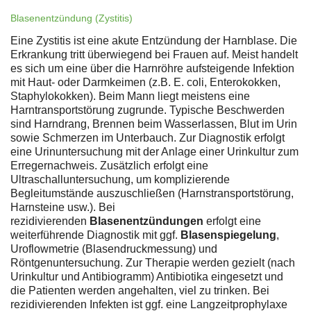
Blasenentzündung (Zystitis)
Eine Zystitis ist eine akute Entzündung der Harnblase. Die
Erkrankung tritt überwiegend bei Frauen auf. Meist handelt
es sich um eine über die Harnröhre aufsteigende Infektion
mit Haut- oder Darmkeimen (z.B. E. coli, Enterokokken,
Staphylokokken). Beim Mann liegt meistens eine
Harntransportstörung zugrunde. Typische Beschwerden
sind Harndrang, Brennen beim Wasserlassen, Blut im Urin
sowie Schmerzen im Unterbauch. Zur Diagnostik erfolgt
eine Urinuntersuchung mit der Anlage einer Urinkultur zum
Erregernachweis. Zusätzlich erfolgt eine
Ultraschalluntersuchung, um komplizierende
Begleitumstände auszuschließen (Harnstransportstörung,
Harnsteine usw.). Bei
rezidivierenden
Blasenentzündungen
erfolgt eine
weiterführende Diagnostik mit ggf.
Blasenspiegelung
,
Uroflowmetrie (Blasendruckmessung) und
Röntgenuntersuchung. Zur Therapie werden gezielt (nach
Urinkultur und Antibiogramm) Antibiotika eingesetzt und
die Patienten werden angehalten, viel zu trinken. Bei
rezidivierenden Infekten ist ggf. eine Langzeitprophylaxe