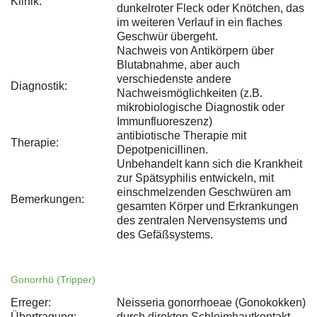
Klinik:
dunkelroter Fleck oder Knötchen, das
im weiteren Verlauf in ein flaches
Geschwür übergeht.
Nachweis von Antikörpern über
Blutabnahme, aber auch
verschiedenste andere
Diagnostik:
Nachweismöglichkeiten (z.B.
mikrobiologische Diagnostik oder
Immunfluoreszenz)
antibiotische Therapie mit
Therapie:
Depotpenicillinen.
Unbehandelt kann sich die Krankheit
zur Spätsyphilis entwickeln, mit
einschmelzenden Geschwüren am
Bemerkungen:
gesamten Körper und Erkrankungen
des zentralen Nervensystems und
des Gefäßsystems.
Gonorrhö (Tripper)
Erreger:
Neisseria gonorrhoeae (Gonokokken)
Übertragung:
durch direkten Schleimhautkontakt