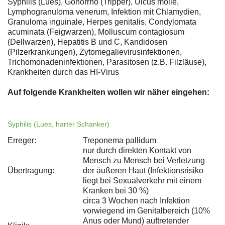
Syphilis (Lues), Gonorrhö (Tripper), Ulcus molle,
Lymphogranuloma venerum, Infektion mit Chlamydien,
Granuloma inguinale, Herpes genitalis, Condylomata
acuminata (Feigwarzen), Molluscum contagiosum
(Dellwarzen), Hepatitis B und C, Kandidosen
(Pilzerkrankungen), Zytomegalievirusinfektionen,
Trichomonadeninfektionen, Parasitosen (z.B. Filzläuse),
Krankheiten durch das HI-Virus
Auf folgende Krankheiten wollen wir näher eingehen:
Syphilis (Lues, harter Schanker)
Erreger:
Treponema pallidum
nur durch direkten Kontakt von
Mensch zu Mensch bei Verletzung
Übertragung:
der äußeren Haut (Infektionsrisiko
liegt bei Sexualverkehr mit einem
Kranken bei 30 %)
circa 3 Wochen nach Infektion
vorwiegend im Genitalbereich (10%
Anus oder Mund) auftretender