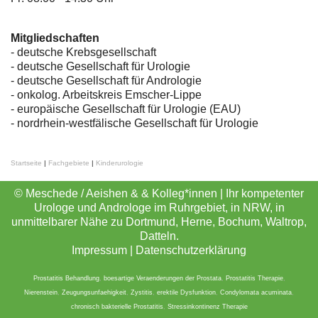
Mitgliedschaften
- deutsche Krebsgesellschaft
-
deutsche Gesellschaft für Urologie
-
deutsche Gesellschaft für Andrologie
-
onkolog. Arbeitskreis Emscher-Lippe
- europäische Gesellschaft für Urologie (EAU)
- nordrhein-westfälische Gesellschaft für Urologie
Startseite
|
Fachgebiete
|
Kinderurologie
© Meschede / Aeishen & & Kolleg*innen | Ihr kompetenter
Urologe und Androloge im Ruhrgebiet, in NRW, in
unmittelbarer Nähe zu Dortmund, Herne, Bochum, Waltrop,
Datteln.
Impressum
|
Datenschutzerklärung
Prostatitis Behandlung
,
boesartige Veraenderungen der Prostata
,
Prostatitis Therapie
,
Nierenstein
,
Zeugungsunfaehigkeit
,
Zystitis
,
erektile Dysfunktion
,
Condylomata acuminata
,
chronisch bakterielle Prostatitis
,
Stressinkontinenz Therapie