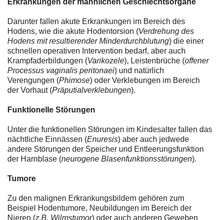
Erkrankungen der männlichen Geschlechtsorgane
Darunter fallen akute Erkrankungen im Bereich des
Hodens, wie die akute Hodentorsion (
Verdrehung des
Hodens mit resultierender Minderdurchblutung
) die einer
schnellen operativen Intervention bedarf, aber auch
Krampfaderbildungen (
Varikozele
), Leistenbrüche (
offener
Processus vaginalis peritonaei
) und natürlich
Verengungen (
Phimose
) oder Verklebungen im Bereich
der Vorhaut (
Präputialverklebungen
).
Funktionelle Störungen
Unter die funktionellen Störungen im Kindesalter fallen das
nächtliche Einnässen (
Enuresis
) aber auch jedwede
andere Störungen der Speicher und Entleerungsfunktion
der Harnblase (
neurogene Blasenfunktionsstörungen
).
Tumore
Zu den malignen Erkrankungsbildern gehören zum
Beispiel Hodentumore, Neubildungen im Bereich der
Nieren (
z.B. Wilmstumor
) oder auch anderen Geweben