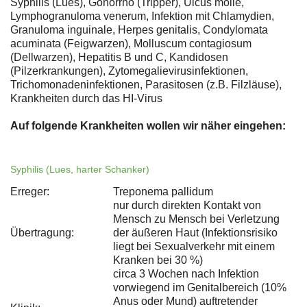
Syphilis (Lues), Gonorrhö (Tripper), Ulcus molle,
Lymphogranuloma venerum, Infektion mit Chlamydien,
Granuloma inguinale, Herpes genitalis, Condylomata
acuminata (Feigwarzen), Molluscum contagiosum
(Dellwarzen), Hepatitis B und C, Kandidosen
(Pilzerkrankungen), Zytomegalievirusinfektionen,
Trichomonadeninfektionen, Parasitosen (z.B. Filzläuse),
Krankheiten durch das HI-Virus
Auf folgende Krankheiten wollen wir näher eingehen:
Syphilis (Lues, harter Schanker)
Erreger:
Treponema pallidum
nur durch direkten Kontakt von
Mensch zu Mensch bei Verletzung
Übertragung:
der äußeren Haut (Infektionsrisiko
liegt bei Sexualverkehr mit einem
Kranken bei 30 %)
circa 3 Wochen nach Infektion
vorwiegend im Genitalbereich (10%
Anus oder Mund) auftretender