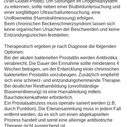
(Vier-Gläser-Probe). Um Störungen im Urogenitalsystem
zu erkennen, sollte neben einer Blutbilduntersuchung und
einer sorgfältigen Ultraschalluntersuchung, eine
Uroflowmetrie (Harnstrahlmessung) erfolgen.
Beim chronischen Beckenschmerzsyndrom lassen sich
keine organischen Ursachen der Beschwerden und keine
Entzündungszeichen feststellen.
Therapeutisch ergeben je nach Diagnose die folgenden
Optionen:
Bei der akuten bakteriellen Prostatitis werden Antibiotika
verabreicht. Die Dauer der Einnahme sollte mindestens 4
Wochen betragen, um der Entwicklung einer chronischen
bakteriellen Prostatitis vorzubeugen. Zusätzlich empfiehlt
sich eine schmerz- und entzündungshemmende Therapie.
Bei deutlicher Restharnbildung (unvollständige
Blasenentleerung) ist eine Harnableitung mittels
Bauchdeckenkatheter erforderlich.
Ein Prostataabszess muss operativ saniert werden (z.B.
durch Punktion). Die Eiteransammlung muss in jedem Fall
entfernt werden, da es sich um einen abgekapselten
Prozess handelt und somit eine alleinige antibiotische
Therapie nicht ausreichend ist.