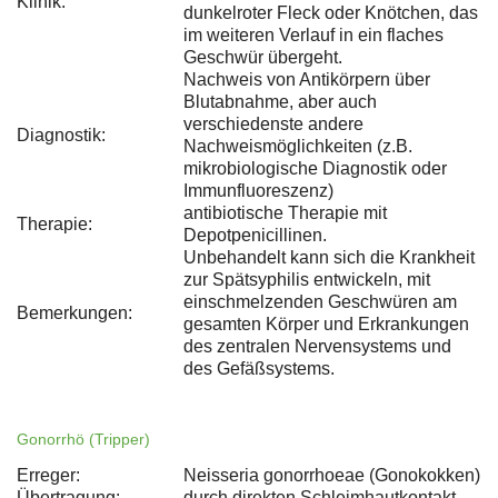
Klinik:
dunkelroter Fleck oder Knötchen, das
im weiteren Verlauf in ein flaches
Geschwür übergeht.
Nachweis von Antikörpern über
Blutabnahme, aber auch
verschiedenste andere
Diagnostik:
Nachweismöglichkeiten (z.B.
mikrobiologische Diagnostik oder
Immunfluoreszenz)
antibiotische Therapie mit
Therapie:
Depotpenicillinen.
Unbehandelt kann sich die Krankheit
zur Spätsyphilis entwickeln, mit
einschmelzenden Geschwüren am
Bemerkungen:
gesamten Körper und Erkrankungen
des zentralen Nervensystems und
des Gefäßsystems.
Gonorrhö (Tripper)
Erreger:
Neisseria gonorrhoeae (Gonokokken)
Übertragung:
durch direkten Schleimhautkontakt