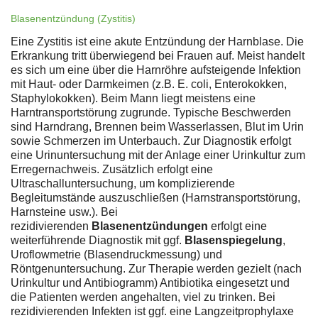
Blasenentzündung (Zystitis)
Eine Zystitis ist eine akute Entzündung der Harnblase. Die
Erkrankung tritt überwiegend bei Frauen auf. Meist handelt
es sich um eine über die Harnröhre aufsteigende Infektion
mit Haut- oder Darmkeimen (z.B. E. coli, Enterokokken,
Staphylokokken). Beim Mann liegt meistens eine
Harntransportstörung zugrunde. Typische Beschwerden
sind Harndrang, Brennen beim Wasserlassen, Blut im Urin
sowie Schmerzen im Unterbauch. Zur Diagnostik erfolgt
eine Urinuntersuchung mit der Anlage einer Urinkultur zum
Erregernachweis. Zusätzlich erfolgt eine
Ultraschalluntersuchung, um komplizierende
Begleitumstände auszuschließen (Harnstransportstörung,
Harnsteine usw.). Bei
rezidivierenden
Blasenentzündungen
erfolgt eine
weiterführende Diagnostik mit ggf.
Blasenspiegelung
,
Uroflowmetrie (Blasendruckmessung) und
Röntgenuntersuchung. Zur Therapie werden gezielt (nach
Urinkultur und Antibiogramm) Antibiotika eingesetzt und
die Patienten werden angehalten, viel zu trinken. Bei
rezidivierenden Infekten ist ggf. eine Langzeitprophylaxe