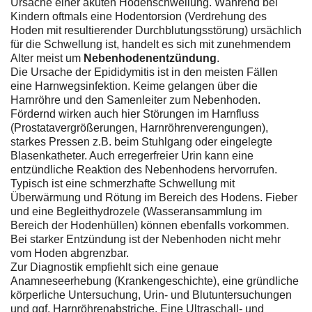
Ursache einer akuten Hodenschwellung. Während bei
Kindern oftmals eine Hodentorsion (Verdrehung des
Hoden mit resultierender Durchblutungsstörung) ursächlich
für die Schwellung ist, handelt es sich mit zunehmendem
Alter meist um
Nebenhodenentzündung
.
Die Ursache der Epididymitis ist in den meisten Fällen
eine Harnwegsinfektion. Keime gelangen über die
Harnröhre und den Samenleiter zum Nebenhoden.
Fördernd wirken auch hier Störungen im Harnfluss
(Prostatavergrößerungen, Harnröhrenverengungen),
starkes Pressen z.B. beim Stuhlgang oder eingelegte
Blasenkatheter. Auch erregerfreier Urin kann eine
entzündliche Reaktion des Nebenhodens hervorrufen.
Typisch ist eine schmerzhafte Schwellung mit
Überwärmung und Rötung im Bereich des Hodens. Fieber
und eine Begleithydrozele (Wasseransammlung im
Bereich der Hodenhüllen) können ebenfalls vorkommen.
Bei starker Entzündung ist der Nebenhoden nicht mehr
vom Hoden abgrenzbar.
Zur Diagnostik empfiehlt sich eine genaue
Anamneseerhebung (Krankengeschichte), eine gründliche
körperliche Untersuchung, Urin- und Blutuntersuchungen
und ggf. Harnröhrenabstriche. Eine Ultraschall- und