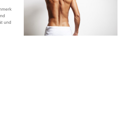
enmerk
und
ät und