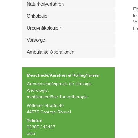
Naturheilverfahren
Eb
le
Onkologie
Ve
Urogynäkologie ♀
Le
Vorsorge
Ambulante Operationen
Meschede/Aeishen & Kolleg*innen
Gemeinschaftspraxis für Urologie
Andrologie,
medikamentöse Tumortherapie
Wittener Straße 40
44575 Castrop-Rauxel
Telefon
02305 / 43427
oder