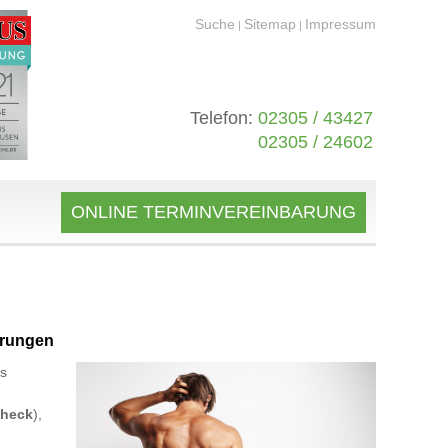
Suche
Sitemap
Impressum
|
|
Telefon:
02305 / 43427
02305 / 24602
ONLINE TERMINVEREINBARUNG
örungen
es
Check
),