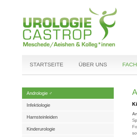
STARTSEITE
ÜBER UNS
FACH
A
Andrologie ♂
K
Infektiologie
An
Harnsteinleiden
Sp
Fo
Kinderurologie
so