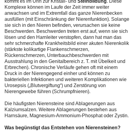
kommt es im Urin zur Kristall- und
Steinbildung
. Diese
Komplexe können im Laufe der Zeit immer weiter
anwachsen und im Extremfall das ganze Nierenbecken
ausfüllen (mit Einschränkung der Nierenfunktion). Solange
sie sich in den Nieren befinden, verursachen sie keine
Beschwerden. Beschwerden treten erst auf, wenn sie sich
lösen und den Harnleiter verstopfen, dann hat man das
sehr schmerzhafte Krankheitsbild einer akuten Nierenkolik
(stärkste kolikartige Flankenschmerzen,
Rückenschmerzen, Unterbauchbeschwerden mit
Ausstrahlung in den Genitalbereich z. T. mit Übelkeit und
Erbrechen). Chronische Verläufe gehen oft mit einem
Druck in der Nierengegend einher und können zu
bakteriellen Infektionen und weiteren Komplikationen wie
Urosepsis („Blutvergiftung“) und Zerstörung von
Nierengewebe führen (Schrumpfnieren).
Die häufigsten Nierensteine sind Ablagerungen aus
Kalziumsalzen. Weitere Ablagerungen bestehen aus
Harnsäure, Magnesium-Ammonium-Phosphat oder Zystin.
Was begünstigt das Entstehen von Nierensteinen?