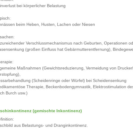
inverlust bei körperlicher Belastung
pisch:
nnässen beim Heben, Husten, Lachen oder Niesen
sachen:
zureichender Verschlussmechanismus nach Geburten, Operationen o
asensenkung (großen Einfluss hat Gebärmutterentfernung), Bindege
erapie:
lgemeine Maßnahmen (Gewichtsreduzierung, Vermeidung von Druckerh
rstopfung),
ssarbehandlung (Scheidenringe oder Würfel) bei Scheidensenkung
dikamentöse Therapie, Beckenbodengymnastik, Elektrostimulation de
ch Burch usw.)
schinkontinenz (gemischte Inkontinenz)
finition:
schbild aus Belastungs- und Dranginkontinenz.