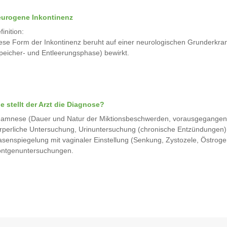
urogene Inkontinenz
finition:
ese Form der Inkontinenz beruht auf einer neurologischen Grunderkran
peicher- und Entleerungsphase) bewirkt.
e stellt der Arzt die Diagnose?
amnese (Dauer und Natur der Miktionsbeschwerden, vorausgegangene
rperliche Untersuchung, Urinuntersuchung (chronische Entzündungen),
asenspiegelung mit vaginaler Einstellung (Senkung, Zystozele, Östro
ntgenuntersuchungen.