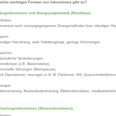
lche wichtigen Formen von Inkontinenz gibt es?
anginkontinenz und Drangsymptomatik (Reizblase)
finition:
inverlust nach vorausgegangenem Drangempfinden bzw. ständiger Ha
pisch:
ändiger Harndrang, viele Toilettengänge, geringe Urinmengen
sachen:
tzündliche Veränderungen,
emdkörper (z.B. Blasensteine),
rmonelle Störungen (Menopause),
ch Operationen, neurogen (z.B. M. Parkinson, MS, Querschnittslähmu
erapie:
ktionstraining, Beckenbodentraining, Elektrostimulation, medikamentö
lastungsinkontinenz (Stressinkontinenz)
finition: