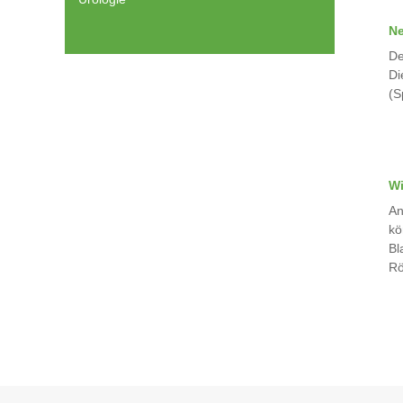
Ne
De
Di
(S
Wi
An
kö
Bl
Rö