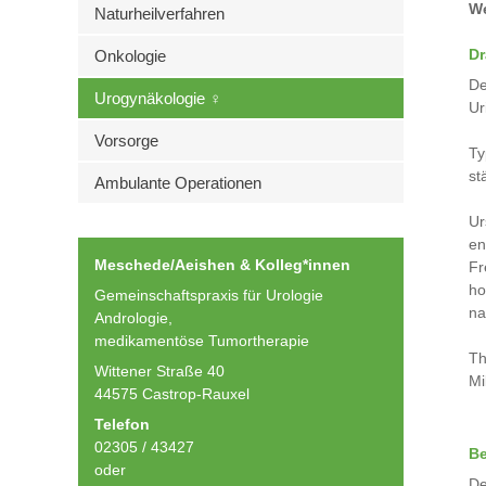
We
Naturheilverfahren
Dr
Onkologie
De
Urogynäkologie ♀
Ur
Vorsorge
Ty
st
Ambulante Operationen
Ur
en
Meschede/Aeishen & Kolleg*innen
Fr
ho
Gemeinschaftspraxis für Urologie
na
Andrologie,
medikamentöse Tumortherapie
Th
Wittener Straße 40
Mi
44575 Castrop-Rauxel
Telefon
02305 / 43427
Be
oder
De