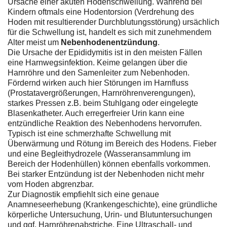
Ursache einer akuten Hodenschwellung. Während bei
Kindern oftmals eine Hodentorsion (Verdrehung des
Hoden mit resultierender Durchblutungsstörung) ursächlich
für die Schwellung ist, handelt es sich mit zunehmendem
Alter meist um
Nebenhodenentzündung
.
Die Ursache der Epididymitis ist in den meisten Fällen
eine Harnwegsinfektion. Keime gelangen über die
Harnröhre und den Samenleiter zum Nebenhoden.
Fördernd wirken auch hier Störungen im Harnfluss
(Prostatavergrößerungen, Harnröhrenverengungen),
starkes Pressen z.B. beim Stuhlgang oder eingelegte
Blasenkatheter. Auch erregerfreier Urin kann eine
entzündliche Reaktion des Nebenhodens hervorrufen.
Typisch ist eine schmerzhafte Schwellung mit
Überwärmung und Rötung im Bereich des Hodens. Fieber
und eine Begleithydrozele (Wasseransammlung im
Bereich der Hodenhüllen) können ebenfalls vorkommen.
Bei starker Entzündung ist der Nebenhoden nicht mehr
vom Hoden abgrenzbar.
Zur Diagnostik empfiehlt sich eine genaue
Anamneseerhebung (Krankengeschichte), eine gründliche
körperliche Untersuchung, Urin- und Blutuntersuchungen
und ggf. Harnröhrenabstriche. Eine Ultraschall- und