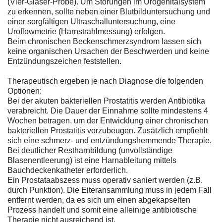
(Vier-Gläser-Probe). Um Störungen im Urogenitalsystem
zu erkennen, sollte neben einer Blutbilduntersuchung und
einer sorgfältigen Ultraschalluntersuchung, eine
Uroflowmetrie (Harnstrahlmessung) erfolgen.
Beim chronischen Beckenschmerzsyndrom lassen sich
keine organischen Ursachen der Beschwerden und keine
Entzündungszeichen feststellen.
Therapeutisch ergeben je nach Diagnose die folgenden
Optionen:
Bei der akuten bakteriellen Prostatitis werden Antibiotika
verabreicht. Die Dauer der Einnahme sollte mindestens 4
Wochen betragen, um der Entwicklung einer chronischen
bakteriellen Prostatitis vorzubeugen. Zusätzlich empfiehlt
sich eine schmerz- und entzündungshemmende Therapie.
Bei deutlicher Restharnbildung (unvollständige
Blasenentleerung) ist eine Harnableitung mittels
Bauchdeckenkatheter erforderlich.
Ein Prostataabszess muss operativ saniert werden (z.B.
durch Punktion). Die Eiteransammlung muss in jedem Fall
entfernt werden, da es sich um einen abgekapselten
Prozess handelt und somit eine alleinige antibiotische
Therapie nicht ausreichend ist.