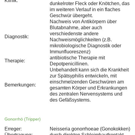
Klinik:
dunkelroter Fleck oder Knötchen, das
im weiteren Verlauf in ein flaches
Geschwür übergeht.
Nachweis von Antikörpern über
Blutabnahme, aber auch
verschiedenste andere
Diagnostik:
Nachweismöglichkeiten (z.B.
mikrobiologische Diagnostik oder
Immunfluoreszenz)
antibiotische Therapie mit
Therapie:
Depotpenicillinen.
Unbehandelt kann sich die Krankheit
zur Spätsyphilis entwickeln, mit
einschmelzenden Geschwüren am
Bemerkungen:
gesamten Körper und Erkrankungen
des zentralen Nervensystems und
des Gefäßsystems.
Gonorrhö (Tripper)
Erreger:
Neisseria gonorrhoeae (Gonokokken)
Übertragung:
durch direkten Schleimhautkontakt