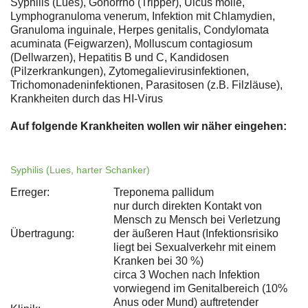
Syphilis (Lues), Gonorrhö (Tripper), Ulcus molle,
Lymphogranuloma venerum, Infektion mit Chlamydien,
Granuloma inguinale, Herpes genitalis, Condylomata
acuminata (Feigwarzen), Molluscum contagiosum
(Dellwarzen), Hepatitis B und C, Kandidosen
(Pilzerkrankungen), Zytomegalievirusinfektionen,
Trichomonadeninfektionen, Parasitosen (z.B. Filzläuse),
Krankheiten durch das HI-Virus
Auf folgende Krankheiten wollen wir näher eingehen:
Syphilis (Lues, harter Schanker)
Erreger:
Treponema pallidum
nur durch direkten Kontakt von
Mensch zu Mensch bei Verletzung
Übertragung:
der äußeren Haut (Infektionsrisiko
liegt bei Sexualverkehr mit einem
Kranken bei 30 %)
circa 3 Wochen nach Infektion
vorwiegend im Genitalbereich (10%
Anus oder Mund) auftretender