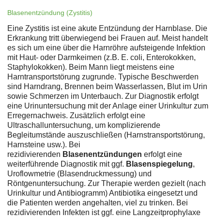
Blasenentzündung (Zystitis)
Eine Zystitis ist eine akute Entzündung der Harnblase. Die
Erkrankung tritt überwiegend bei Frauen auf. Meist handelt
es sich um eine über die Harnröhre aufsteigende Infektion
mit Haut- oder Darmkeimen (z.B. E. coli, Enterokokken,
Staphylokokken). Beim Mann liegt meistens eine
Harntransportstörung zugrunde. Typische Beschwerden
sind Harndrang, Brennen beim Wasserlassen, Blut im Urin
sowie Schmerzen im Unterbauch. Zur Diagnostik erfolgt
eine Urinuntersuchung mit der Anlage einer Urinkultur zum
Erregernachweis. Zusätzlich erfolgt eine
Ultraschalluntersuchung, um komplizierende
Begleitumstände auszuschließen (Harnstransportstörung,
Harnsteine usw.). Bei
rezidivierenden
Blasenentzündungen
erfolgt eine
weiterführende Diagnostik mit ggf.
Blasenspiegelung
,
Uroflowmetrie (Blasendruckmessung) und
Röntgenuntersuchung. Zur Therapie werden gezielt (nach
Urinkultur und Antibiogramm) Antibiotika eingesetzt und
die Patienten werden angehalten, viel zu trinken. Bei
rezidivierenden Infekten ist ggf. eine Langzeitprophylaxe