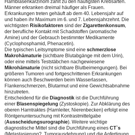
Harnblasenkarzinom zählt zu den häufigsten Krebsarten.
Männer erkranken dreimal häufiger als Frauen.
Erkrankungen treten gehäuft ab dem 40. Lebensjahr auf
und haben ihr Maximum im 6. und 7. Lebensjahrzehnt. Die
wichtigsten
Risikofaktoren
sind der
Zigarettenkonsum
,
der berufliche Kontakt mit Schadstoffen (aromatische
Amine) und der Gebrauch bestimmter Medikamente
(Cyclophosphamid, Phenacetin).
Die typischen Leitsymptome sind eine
schmerzlose
Makrohämaturie
(sichtbare Blutabgänge mit dem Urin),
oder eine mittels Teststäbchen nachgewiesene
Mikrohämaturie
(nicht sichtbare Blutbeimengungen). Bei
größeren Tumoren und fortgeschrittenen Erkrankungen
können auch Beschwerden beim Wasserlassen,
Flankenschmerzen, Blutarmut und eine Gewichtsabnahme
hinzutreten.
Entscheidend für die
Diagnostik
ist die Durchführung
einer
Blasenspiegelung
(Zystoskopie). Zur Abklärung des
oberen Harntraktes (Harnleiter, Nierenbecken) erfolgt eine
Röntgenuntersuchung mit Kontrastmittelgabe
(
Ausscheidungsurographie
). Weitere wichtige
diagnostische Mittel sind die Durchführung eines
CT`s
(Metastasierung?, Tumorausdehnung) und die Anfertigung