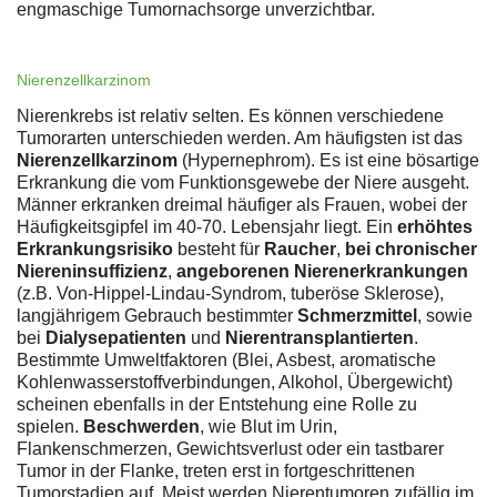
engmaschige Tumornachsorge unverzichtbar.
Nierenzellkarzinom
Nierenkrebs ist relativ selten. Es können verschiedene
Tumorarten unterschieden werden. Am häufigsten ist das
Nierenzellkarzinom
(Hypernephrom). Es ist eine bösartige
Erkrankung die vom Funktionsgewebe der Niere ausgeht.
Männer erkranken dreimal häufiger als Frauen, wobei der
Häufigkeitsgipfel im 40-70. Lebensjahr liegt. Ein
erhöhtes
Erkrankungsrisiko
besteht für
Raucher
,
bei chronischer
Niereninsuffizienz
,
angeborenen Nierenerkrankungen
(z.B. Von-Hippel-Lindau-Syndrom, tuberöse Sklerose),
langjährigem Gebrauch bestimmter
Schmerzmittel
, sowie
bei
Dialysepatienten
und
Nierentransplantierten
.
Bestimmte Umweltfaktoren (Blei, Asbest, aromatische
Kohlenwasserstoffverbindungen, Alkohol, Übergewicht)
scheinen ebenfalls in der Entstehung eine Rolle zu
spielen.
Beschwerden
, wie Blut im Urin,
Flankenschmerzen, Gewichtsverlust oder ein tastbarer
Tumor in der Flanke, treten erst in fortgeschrittenen
Tumorstadien auf. Meist werden Nierentumoren zufällig im