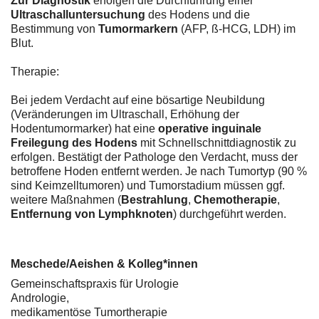
Zur Diagnostik
erfolgen die Durchführung einer
Ultraschalluntersuchung
des Hodens und die
Bestimmung von
Tumormarkern
(AFP, ß-HCG, LDH) im
Blut.
Therapie:
Bei jedem Verdacht auf eine bösartige Neubildung
(Veränderungen im Ultraschall, Erhöhung der
Hodentumormarker) hat eine
operative inguinale
Freilegung des Hodens
mit Schnellschnittdiagnostik zu
erfolgen. Bestätigt der Pathologe den Verdacht, muss der
betroffene Hoden entfernt werden. Je nach Tumortyp (90 %
sind Keimzelltumoren) und Tumorstadium müssen ggf.
weitere Maßnahmen (
Bestrahlung
,
Chemotherapie
,
Entfernung von Lymphknoten
) durchgeführt werden.
Meschede/Aeishen & Kolleg*innen
Gemeinschaftspraxis für Urologie
Andrologie,
medikamentöse Tumortherapie