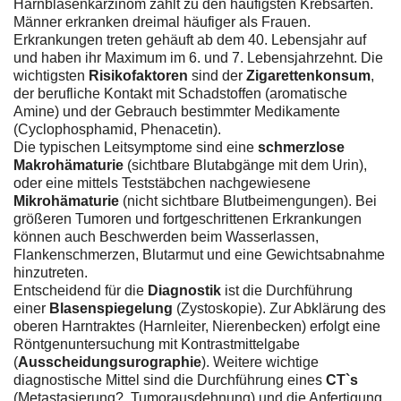
Harnblasenkarzinom zählt zu den häufigsten Krebsarten.
Männer erkranken dreimal häufiger als Frauen.
Erkrankungen treten gehäuft ab dem 40. Lebensjahr auf
und haben ihr Maximum im 6. und 7. Lebensjahrzehnt. Die
wichtigsten
Risikofaktoren
sind der
Zigarettenkonsum
,
der berufliche Kontakt mit Schadstoffen (aromatische
Amine) und der Gebrauch bestimmter Medikamente
(Cyclophosphamid, Phenacetin).
Die typischen Leitsymptome sind eine
schmerzlose
Makrohämaturie
(sichtbare Blutabgänge mit dem Urin),
oder eine mittels Teststäbchen nachgewiesene
Mikrohämaturie
(nicht sichtbare Blutbeimengungen). Bei
größeren Tumoren und fortgeschrittenen Erkrankungen
können auch Beschwerden beim Wasserlassen,
Flankenschmerzen, Blutarmut und eine Gewichtsabnahme
hinzutreten.
Entscheidend für die
Diagnostik
ist die Durchführung
einer
Blasenspiegelung
(Zystoskopie). Zur Abklärung des
oberen Harntraktes (Harnleiter, Nierenbecken) erfolgt eine
Röntgenuntersuchung mit Kontrastmittelgabe
(
Ausscheidungsurographie
). Weitere wichtige
diagnostische Mittel sind die Durchführung eines
CT`s
(Metastasierung?, Tumorausdehnung) und die Anfertigung