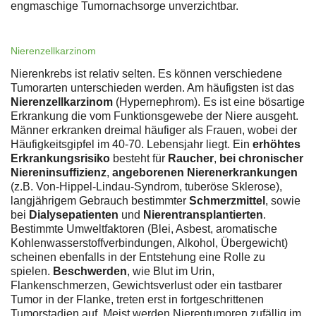
engmaschige Tumornachsorge unverzichtbar.
Nierenzellkarzinom
Nierenkrebs ist relativ selten. Es können verschiedene
Tumorarten unterschieden werden. Am häufigsten ist das
Nierenzellkarzinom
(Hypernephrom). Es ist eine bösartige
Erkrankung die vom Funktionsgewebe der Niere ausgeht.
Männer erkranken dreimal häufiger als Frauen, wobei der
Häufigkeitsgipfel im 40-70. Lebensjahr liegt. Ein
erhöhtes
Erkrankungsrisiko
besteht für
Raucher
,
bei chronischer
Niereninsuffizienz
,
angeborenen Nierenerkrankungen
(z.B. Von-Hippel-Lindau-Syndrom, tuberöse Sklerose),
langjährigem Gebrauch bestimmter
Schmerzmittel
, sowie
bei
Dialysepatienten
und
Nierentransplantierten
.
Bestimmte Umweltfaktoren (Blei, Asbest, aromatische
Kohlenwasserstoffverbindungen, Alkohol, Übergewicht)
scheinen ebenfalls in der Entstehung eine Rolle zu
spielen.
Beschwerden
, wie Blut im Urin,
Flankenschmerzen, Gewichtsverlust oder ein tastbarer
Tumor in der Flanke, treten erst in fortgeschrittenen
Tumorstadien auf. Meist werden Nierentumoren zufällig im