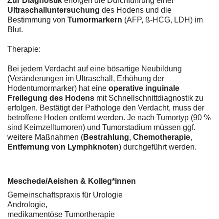
Zur Diagnostik
erfolgen die Durchführung einer
Ultraschalluntersuchung
des Hodens und die
Bestimmung von
Tumormarkern
(AFP, ß-HCG, LDH) im
Blut.
Therapie:
Bei jedem Verdacht auf eine bösartige Neubildung
(Veränderungen im Ultraschall, Erhöhung der
Hodentumormarker) hat eine
operative inguinale
Freilegung des Hodens
mit Schnellschnittdiagnostik zu
erfolgen. Bestätigt der Pathologe den Verdacht, muss der
betroffene Hoden entfernt werden. Je nach Tumortyp (90 %
sind Keimzelltumoren) und Tumorstadium müssen ggf.
weitere Maßnahmen (
Bestrahlung
,
Chemotherapie
,
Entfernung von Lymphknoten
) durchgeführt werden.
Meschede/Aeishen & Kolleg*innen
Gemeinschaftspraxis für Urologie
Andrologie,
medikamentöse Tumortherapie